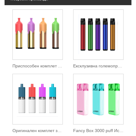
Приспособен комплет за подлоги за еднократна употреба 3500 Puffs
Ексклузивна големопродажба 2500 Puff за еднократна употреба пареа
Оригинален комплет за еднократна употреба 2500 Puffs
Fancy Box 3000 puff Испарувач за еднократна употреба