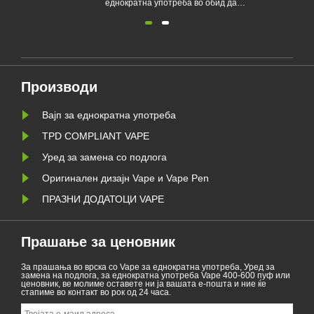
ат
еднократна употреба во обид да
д
ги спречи младите да станат
зависни од никотин и да ја
те
заштитат животната средина.
ед
Продажбата на електронски
а
цигари за еднократна употреба е
ја
забранета во Белгија на
здравствени и еколошки основи од
1 јан......
Производи
Вајп за еднократна употреба
TPD COMPLIANT VAPE
Уред за замена со подлога
Оригинален дизајн Vape и Vape Pen
ПРАЗНИ ДОДАТОЦИ VAPE
Прашање за ценовник
За прашања во врска со Vape за еднократна употреба, Уред за
замена на подлога, за еднократна употреба Vape 400-600 пуф или
ценовник, ве молиме оставете ни ја вашата е-пошта и ние ќе
стапиме во контакт во рок од 24 часа.