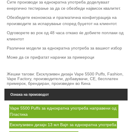
Сите производи за еднократна употреба доделуваат
енергично тестирање за да се обезбеди највисок квалитет.
Обезбедете економска и прагматична конфигурација на
производите за испарување според буџетот на клиентот.
Одговорете во рок од 48 часа откако ќе добиете поплаки од
клиентот
Различни модели за еднократна употреба за вашиот избор
Може да се прифатат нарачки за примероци
Жешки тагови: Ексклузивен дизајн Vape 5500 Puffs, Fashion,
Vape Factory, производители, добавувачи, CE, бесплатен
примерок, брендиран, произведен во Кина
Ознака на производот
Vape 5500 Puffs за еднократна употреба направени од
Пластика
Ексклузивен дизајн 13 мл Вајп за еднократна употреба