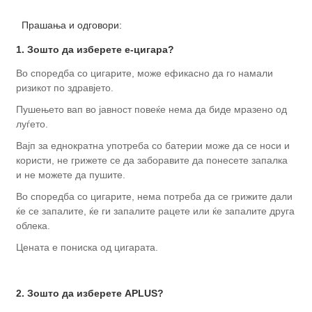
Прашања и одговори:
1. Зошто да изберете е-цигара?
Во споредба со цигарите, може ефикасно да го намали
ризикот по здравјето.
Пушењето вап во јавност повеќе нема да биде мразено од
луѓето.
Вајп за еднократна употреба со батерии може да се носи и
користи, не грижете се да заборавите да понесете запалка
и не можете да пушите.
Во споредба со цигарите, нема потреба да се грижите дали
ќе се запалите, ќе ги запалите рацете или ќе запалите друга
облека.
Цената е пониска од цигарата.
2. Зошто да изберете APLUS?