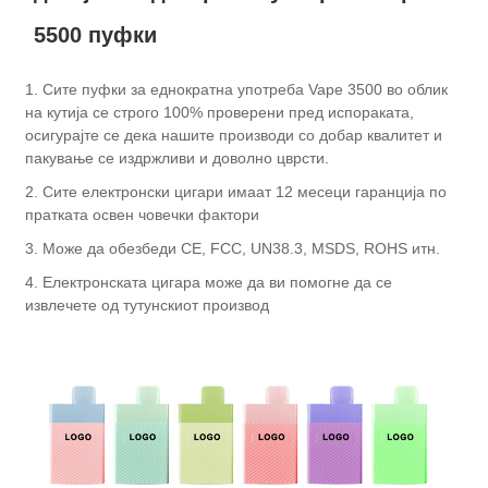
5500 пуфки
1. Сите пуфки за еднократна употреба Vape 3500 во облик
на кутија се строго 100% проверени пред испораката,
осигурајте се дека нашите производи со добар квалитет и
пакување се издржливи и доволно цврсти.
2. Сите електронски цигари имаат 12 месеци гаранција по
пратката освен човечки фактори
3. Може да обезбеди CE, FCC, UN38.3, MSDS, ROHS итн.
4. Електронската цигара може да ви помогне да се
извлечете од тутунскиот производ