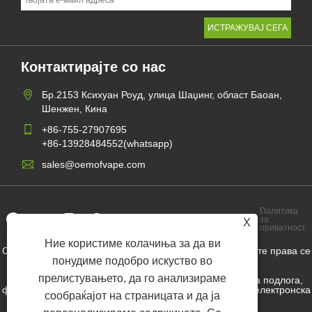
Контактирајте со нас
Бр.2153 Ксихуан Роуд, улица Шаџинг, област Баоан,
Шенжен, Кина
+86-755-27907695
+86-13928484552(whatsapp)
sales@oemofvape.com
Политика
Links
Sitemap
RSS
XML
за
X
приватност
Ние користиме колачиња за да ви
Copyright © 2022 Aplus Precision Technology Co., Ltd. Сите права се
задржани.
понудиме подобро искуство во
прелистувањето, да го анализираме
Производител на кертриџ во Кина, уреди за замена на подлога,
фабрика за еднократна употреба, фабрика за ом вап, електронска
сообраќајот на страницата и да ја
цигара