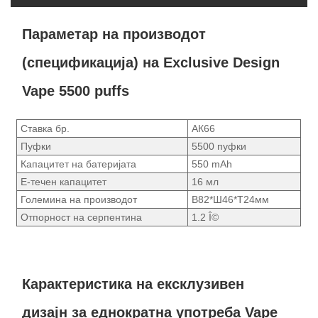
Параметар на производот
(спецификација) на Exclusive Design
Vape 5500 puffs
Ставка бр.
АК66
Пуфки
5500 пуфки
Капацитет на батеријата
550 mAh
Е-течен капацитет
16 мл
Големина на производот
В82*Ш46*Т24мм
Отпорност на серпентина
1.2 Î©
Карактеристика на ексклузивен
дизајн за еднократна употреба Vape