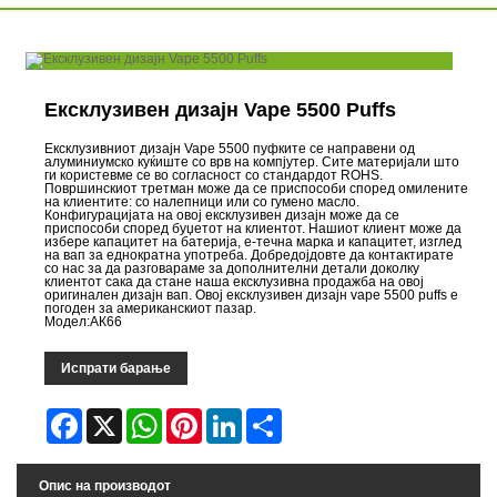
Ексклузивен дизајн Vape 5500 Puffs
Ексклузивниот дизајн Vape 5500 пуфките се направени од
алуминиумско куќиште со врв на компјутер. Сите материјали што
ги користевме се во согласност со стандардот ROHS.
Површинскиот третман може да се приспособи според омилените
на клиентите: со налепници или со гумено масло.
Конфигурацијата на овој ексклузивен дизајн може да се
приспособи според буџетот на клиентот. Нашиот клиент може да
избере капацитет на батерија, е-течна марка и капацитет, изглед
на вап за еднократна употреба. Добредојдовте да контактирате
со нас за да разговараме за дополнителни детали доколку
клиентот сака да стане наша ексклузивна продажба на овој
оригинален дизајн вап. Овој ексклузивен дизајн vape 5500 puffs е
погоден за американскиот пазар.
Модел:АК66
Испрати барање
Facebook
X
WhatsApp
Pinterest
LinkedIn
Share
Опис на производот