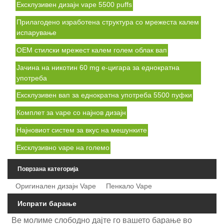
Ексклузивен дизајн vape 5500 puffs
Прилагодено изработена структура со мрежеста калем
испарување
OEM стилски мрежест калем голем облак вап
Јачина на никотин 60 mg е-цигара за еднократна
употреба
Ексклузивен вап за еднократна употреба 5500 пуфки
Комплет за vape со најнов дизајн
Најновиот систем за вкус на мешунките
Ексклузивно vape на големо
Поврзана категорија
Оригинален дизајн Vape
Пенкало Vape
Испрати барање
Ве молиме слободно дајте го вашето барање во