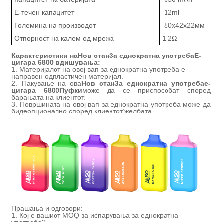
Е-течен капацитет
12
ml
Големина на производот
80
x
42
x
22
мм
Отпорност на калем од мрежа
1.
2
Ω
Карактеристики на
Нов стан
За еднократна употреба
Е-
цигара
68
00 вдишувања:
1. Материјалот на овој вап за еднократна употреба е
направен од
пластичен материјал
.
2. Пакување на ова
Нов стан
За еднократна употреба
е-
цигара 6800
Пуфки
може да се приспособат според
барањата на клиентот.
3. Површината на овој вап за еднократна употреба може да
биде
опционално според клиентот
’
желбата.
Прашања и одговори:
1. Кој е вашиот MOQ за испарувања за еднократна