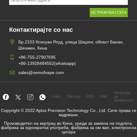
Контактирајте со нас
Бр.2153 Ксихуан Роуд, улица Шаџинг, област Баоан,
Шенжен, Кина
+86-755-27907695
+86-13928484552(whatsapp)
sales@oemofvape.com
Политика
Links
Sitemap
RSS
XML
за
приватност
Copyright © 2022 Aplus Precision Technology Co., Ltd. Сите права се
задржани.
Производител на кертриџ во Кина, уреди за замена на подлога,
фабрика за еднократна употреба, фабрика за ом вап, електронска
цигара