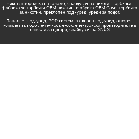
Никотин торбичка на големо, снабдувач на никотин торбички,
фабрика за торбички OEM никотин, фабрика ОЕМ Снус, торбичка
за никотин, преклопен под -уред, уреди за подот,
Пополнет под-уред, POD систем, затворен под-уред, отворен
комплет за подот, е-течност, е-сок, електронски производител на
течности за цигари, снабдувач на SNUS.