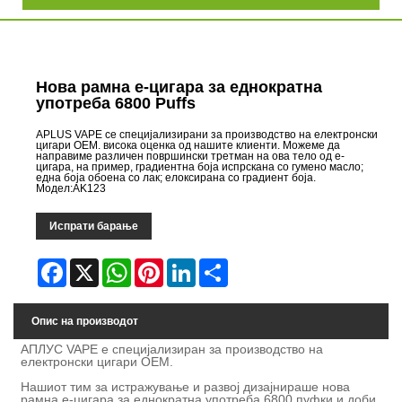
Нова рамна е-цигара за еднократна
употреба 6800 Puffs
APLUS VAPE се специјализирани за производство на електронски
цигари OEM. висока оценка од нашите клиенти. Можеме да
направиме различен површински третман на ова тело од е-
цигара, на пример, градиентна боја испрскана со гумено масло;
една боја обоена со лак; елоксирана со градиент боја.
Модел:AK123
Испрати барање
Facebook
X
WhatsApp
Pinterest
LinkedIn
Share
Опис на производот
АПЛУС VAPE е специјализиран за производство на
електронски цигари OEM.
Нашиот тим за истражување и развој дизајнираше нова
рамна е-цигара за еднократна употреба 6800 пуфки и доби