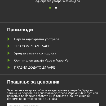
 употреба во обид да
на потрошувачите да го намала
ладите да станат
пушењето или да се откажат од
никотин и да ја
пушењето. Овој напис ги
ивотната средина.
илустрира законите и прописит
 на електронски
на електронските цигари според
днократна употреба е
различни земји. Покрај тоа, има
о Белгија на
некои земји и области забранија
и и еколошки основи од
производи за испарување.
Производи
Вајп за еднократна употреба
TPD COMPLIANT VAPE
Уред за замена со подлога
Оригинален дизајн Vape и Vape Pen
ПРАЗНИ ДОДАТОЦИ VAPE
Прашање за ценовник
За прашања во врска со Vape за еднократна употреба, Уред за
замена на подлога, за еднократна употреба Vape 400-600 пуф или
ценовник, ве молиме оставете ни ја вашата е-пошта и ние ќе
стапиме во контакт во рок од 24 часа.