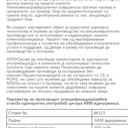
висока оценка од нашите клиенти.
Ние
може
направи
различни површински третман на
оваа е-
цигара
тело, на пример, боја на градиент
испрскаат со
гумено масло
;
еднобојна
насликани со лак; анодиз
ед
со
градиент боја
.
Во нашиот најсовремен објект, ја користиме најновата
технологија и опрема за производство на висококвалитетни
производи кои ги исполнуваат и надминуваат нашите
клиенти
â
очекувања. Нашиот тим од квалификувани
професионалци е посветен на обезбедување исклучителна
услуга и поддршка, од дизајн и развој на производи до
производство и испорака.
АПЛУС
може да обезбеди празен
пареа за еднократна
употреба
уредот и клиентите ја пополнуваат течноста
и
склопете го
во нивните земји.
Понатаму,
можеме да
произведуваме производи за испарување без
никотин.
Нашиот
производите се во согласност со CE и
ROHS, не само што можеме да обезбедиме извештај за
MSDS
s
на течност и батерија
, но исто така можеме да им
помогнеме на нашите клиенти да
добиваат поврзани
сертификати за легално продавање во нивните земји.
Параметар на производот (спецификација)на
Нов
стан
За еднократна употреба
Е-цигара
68
00 вдишувања:
Ставка бр.
АК12
3
Пуфки
68
00 вдишувања
Капацитет на батеријата
65
0 mAh