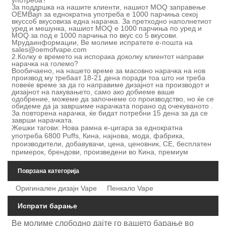
употреба?
За поддршка на нашите клиенти, нашиот MOQ за
правење
ОЕМ
Вајп за еднократна употреба е 1000 парчиња секој
вкус
со
6 вкусови
за една нарачка
.
За претходно наполнетиот
уред и мешунка, нашиот MOQ е 1000 парчиња по уред и
MOQ за под е 1000 парчиња по вкус со 5 вкусови.
М
руда
информации,
Ве молиме испратете е-пошта на
sales@oemofvape.com
2.
Колку е времето на испорака доколку клиентот направи
нарачка на големо?
Вообичаено, на нашето време за масовно нарачка на нов
производ му требаат 18-21 дена поради тоа што ни треба
повеќе време за да го направиме дизајнот на производот и
дизајнот на пакувањето, само ако добиеме ваше
одобрение, можеме да започнеме со производство, но ќе се
обидеме да ја завршиме нарачката порано од очекуваното .
За повторена нарачка, ќе бидат потребни 15 дена за да се
заврши нарачката.
Жешки тагови: Нова рамна е-цигара за еднократна
употреба 6800 Puffs, Кина, најнова, мода, фабрика,
производители, добавувачи, цена, ценовник, CE, бесплатен
примерок, брендови, произведени во Кина, премиум
Поврзана категорија
Оригинален дизајн Vape
Пенкало Vape
Испрати барање
Ве молиме слободно дајте го вашето барање во