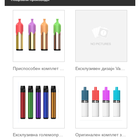
Приспособен комплет за подлоги за еднократна употреба 3500 Puffs
Ексклузивен дизајн Vape 5500 Puffs
Ексклузивна големопродажба 2500 Puff за еднократна употреба пареа
Оригинален комплет за еднократна употреба 2500 Puffs