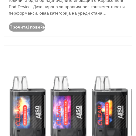
години, а една од најзначајните иновации е Replacement
Pod Device. Дизајнирана за практичност, конзистентност и
перформанси, оваа категорија на уреди стана
претпочитан избор и за почетниците и за искусни
корисници. За разлика од системите за едно......
Прочитај повеќе