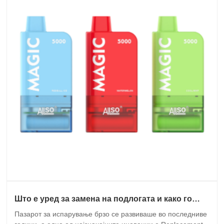
Што е уред за замена на подлогата и како го
подобрува модерното искуство со
Пазарот за испарување брзо се развиваше во последниве
испарување?