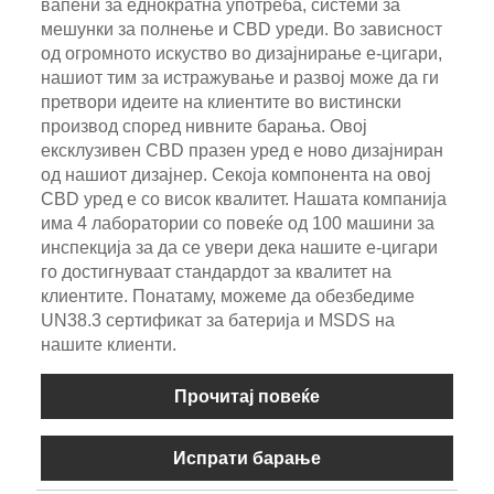
вапени за еднократна употреба, системи за
мешунки за полнење и CBD уреди. Во зависност
од огромното искуство во дизајнирање е-цигари,
нашиот тим за истражување и развој може да ги
претвори идеите на клиентите во вистински
производ според нивните барања. Овој
ексклузивен CBD празен уред е ново дизајниран
од нашиот дизајнер. Секоја компонента на овој
CBD уред е со висок квалитет. Нашата компанија
има 4 лаборатории со повеќе од 100 машини за
инспекција за да се увери дека нашите е-цигари
го достигнуваат стандардот за квалитет на
клиентите. Понатаму, можеме да обезбедиме
UN38.3 сертификат за батерија и MSDS на
нашите клиенти.
Прочитај повеќе
Испрати барање