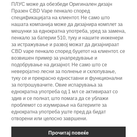
ПЛУС може да обезбеди Оригинален дизајн
Празен CBD Vape пенкало според
спецификацијата на клиентот. Не само што
нашата компанија може да дизајнира комплет за
мешунки за еднократна употреба, уред за замена,
пенкало за батерии 510, туку и нашите инженери
за истражување и развој можат да дизајнираат
CBD vape пенкало според буџетот на клиентот. се
возвишен пример за унапредување и
подобрување на дизајнот. Не само што се
неверојатно лесни за полнење и склопување,
туку се и прекрасно едноставни и функционални
за потрошувачите. Овие испарувања за
еднократна употреба од 1 мл се активираат со
здив и се полнат, што помага да се ублажи
проблемот со изумирање на батериите за
еднократна употреба уште пред да бидат
отворени или целосно завршени.
Прочитај повеќе