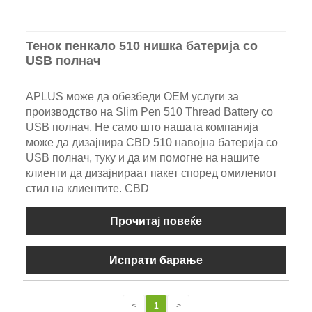
Тенок пенкало 510 нишка батерија со
USB полнач
APLUS може да обезбеди OEM услуги за
производство на Slim Pen 510 Thread Battery со
USB полнач. Не само што нашата компанија
може да дизајнира CBD 510 навојна батерија со
USB полнач, туку и да им помогне на нашите
клиенти да дизајнираат пакет според омилениот
стил на клиентите. CBD
Прочитај повеќе
Испрати барање
<
1
>