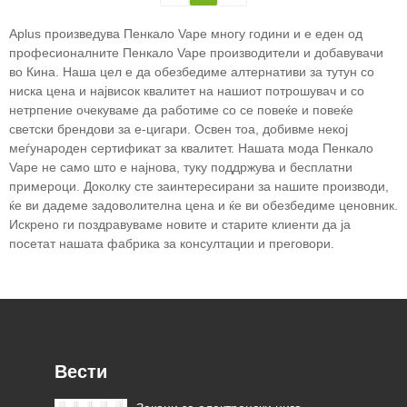
Aplus произведува Пенкало Vape многу години и е еден од
професионалните Пенкало Vape производители и добавувачи
во Кина. Наша цел е да обезбедиме алтернативи за тутун со
ниска цена и највисок квалитет на нашиот потрошувач и со
нетрпение очекуваме да работиме со се повеќе и повеќе
светски брендови за е-цигари. Освен тоа, добивме некој
меѓународен сертификат за квалитет. Нашата мода Пенкало
Vape не само што е најнова, туку поддржува и бесплатни
примероци. Доколку сте заинтересирани за нашите производи,
ќе ви дадеме задоволителна цена и ќе ви обезбедиме ценовник.
Искрено ги поздравуваме новите и старите клиенти да ја
посетат нашата фабрика за консултации и преговори.
Вести