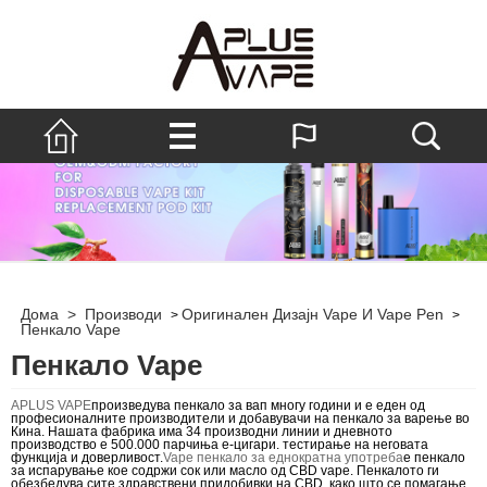
Дома
>
Производи
Оригинален Дизајн Vape И Vape Pen
>
>
Пенкало Vape
Пенкало Vape
APLUS VAPE
произведува пенкало за вап многу години и е еден од
професионалните производители и добавувачи на пенкало за варење во
Кина. Нашата фабрика има 34 производни линии и дневното
производство е 500.000 парчиња е-цигари. тестирање на неговата
функција и доверливост.
Vape пенкало за еднократна употреба
е пенкало
за испарување кое содржи сок или масло од CBD vape. Пенкалото ги
обезбедува сите здравствени придобивки на CBD, како што се помагање