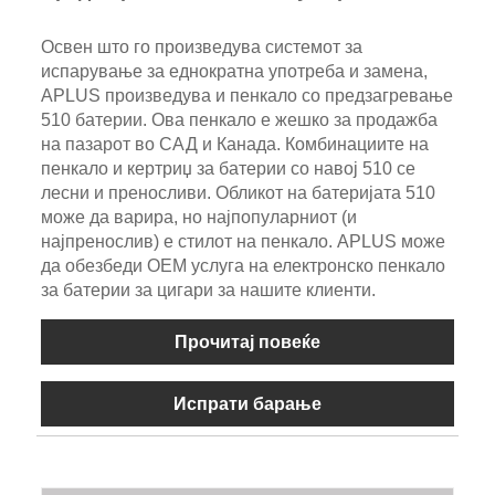
Освен што го произведува системот за
испарување за еднократна употреба и замена,
APLUS произведува и пенкало со предзагревање
510 батерии. Ова пенкало е жешко за продажба
на пазарот во САД и Канада. Комбинациите на
пенкало и кертриџ за батерии со навој 510 се
лесни и преносливи. Обликот на батеријата 510
може да варира, но најпопуларниот (и
најпренослив) е стилот на пенкало. APLUS може
да обезбеди OEM услуга на електронско пенкало
за батерии за цигари за нашите клиенти.
Прочитај повеќе
Испрати барање