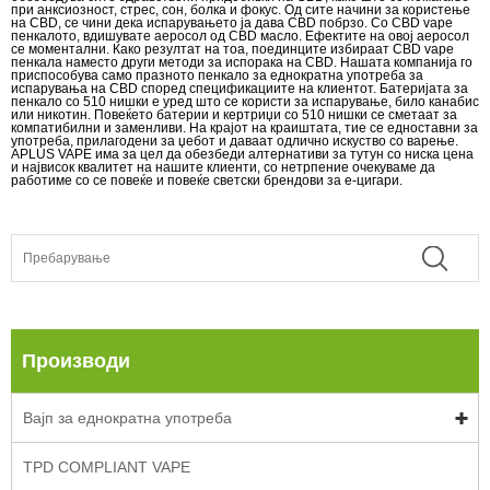
при анксиозност, стрес, сон, болка и фокус. Од сите начини за користење
на CBD, се чини дека испарувањето ја дава CBD побрзо. Со CBD vape
пенкалото, вдишувате аеросол од CBD масло. Ефектите на овој аеросол
се моментални. Како резултат на тоа, поединците избираат CBD vape
пенкала наместо други методи за испорака на CBD. Нашата компанија го
приспособува само празното пенкало за еднократна употреба за
испарувања на CBD според спецификациите на клиентот. Батеријата за
пенкало со 510 нишки е уред што се користи за испарување, било канабис
или никотин. Повеќето батерии и кертриџи со 510 нишки се сметаат за
компатибилни и заменливи. На крајот на краиштата, тие се едноставни за
употреба, прилагодени за џебот и даваат одлично искуство со варење.
APLUS VAPE има за цел да обезбеди алтернативи за тутун со ниска цена
и највисок квалитет на нашите клиенти, со нетрпение очекуваме да
работиме со се повеќе и повеќе светски брендови за е-цигари.
Производи
Вајп за еднократна употреба
TPD COMPLIANT VAPE