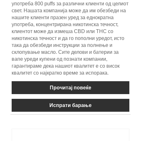
употреба 800 puffs за различни клиенти од целиот
свет. Нашата компанија може да им обезбеди на
нашите клиенти празен уред за еднократна
употреба, концентрирана никотинска течност,
клиентот може да измеша CBD или THC со
никотинска течност и да го пополни уредот, исто
така да обезбеди инструкции за полнење и
склопување масло. Сите делови и батерии за
вапе уреди купени од познати компании,
гарантираме дека нашиот квалитет е со висок
квалитет со најкратко време за испорака.
Прочитај повеќе
Испрати барање