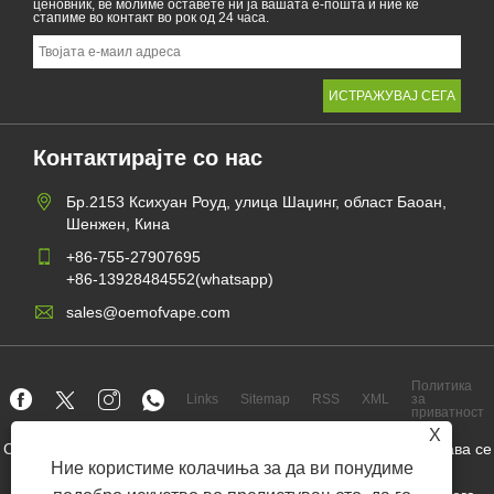
ценовник, ве молиме оставете ни ја вашата е-пошта и ние ќе
стапиме во контакт во рок од 24 часа.
Контактирајте со нас
Бр.2153 Ксихуан Роуд, улица Шаџинг, област Баоан,
Шенжен, Кина
+86-755-27907695
+86-13928484552(whatsapp)
sales@oemofvape.com
Политика
Links
Sitemap
RSS
XML
за
приватност
X
Copyright © 2022 Aplus Precision Technology Co., Ltd. Сите права се
задржани.
Ние користиме колачиња за да ви понудиме