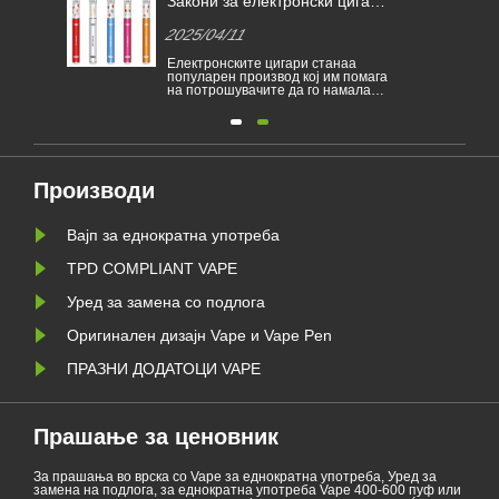
 на
Закони за електронски цигари
Белгија
 за
во различни земји
ЕУ за з
2025/04/11
2025/0
еднокр
 за
Електронските цигари станаа
Белгија 
од
популарен производ кој им помага
забрана
да
на потрошувачите да го намалат
еднокра
пушењето или да се откажат од
ги спреч
пушењето. Овој напис ги
зависни 
илустрира законите и прописите
заштита
на електронските цигари според
Продажб
а е
различни земји. Покрај тоа, има
цигари з
некои земји и области забранија
забранет
и од
производи за испарување.
здравств
Производи
1 јан......
Вајп за еднократна употреба
TPD COMPLIANT VAPE
Уред за замена со подлога
Оригинален дизајн Vape и Vape Pen
ПРАЗНИ ДОДАТОЦИ VAPE
Прашање за ценовник
За прашања во врска со Vape за еднократна употреба, Уред за
замена на подлога, за еднократна употреба Vape 400-600 пуф или