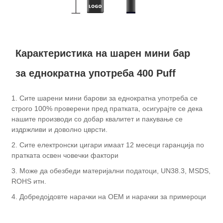
Карактеристика на шарен мини бар
за еднократна употреба 400 Puff
1. Сите шарени мини барови за еднократна употреба се
строго 100% проверени пред пратката, осигурајте се дека
нашите производи со добар квалитет и пакување се
издржливи и доволно цврсти.
2. Сите електронски цигари имаат 12 месеци гаранција по
пратката освен човечки фактори
3. Може да обезбеди материјални податоци, UN38.3, MSDS,
ROHS итн.
4. Добредојдовте нарачки на OEM и нарачки за примероци