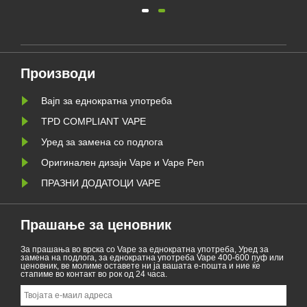
пушењето. Овој напис ги
илустрира законите и прописите
на електронските цигари според
а е
различни земји. Покрај тоа, има
некои земји и области забранија
и од
производи за испарување.
Производи
Вајп за еднократна употреба
TPD COMPLIANT VAPE
Уред за замена со подлога
Оригинален дизајн Vape и Vape Pen
ПРАЗНИ ДОДАТОЦИ VAPE
Прашање за ценовник
За прашања во врска со Vape за еднократна употреба, Уред за
замена на подлога, за еднократна употреба Vape 400-600 пуф или
ценовник, ве молиме оставете ни ја вашата е-пошта и ние ќе
стапиме во контакт во рок од 24 часа.