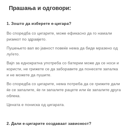
Прашања и одговори:
1. Зошто да изберете е-цигара?
Во споредба со цигарите, може ефикасно да го намали
ризикот по здравјето.
Пушењето вап во јавност повеќе нема да биде мразено од
луѓето.
Вајп за еднократна употреба со батерии може да се носи и
користи, не грижете се да заборавите да понесете запалка
и не можете да пушите.
Во споредба со цигарите, нема потреба да се грижите дали
ќе се запалите, ќе ги запалите рацете или ќе запалите друга
облека.
Цената е пониска од цигарата.
2. Дали е-цигарите создаваат зависност?