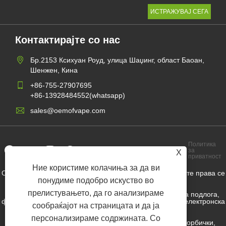
Контактирајте со нас
Бр.2153 Ксихуан Роуд, улица Шаџинг, област Баоан,
Шенжен, Кина
+86-755-27907695
+86-13928484552(whatsapp)
sales@oemofvape.com
Политика
Links
Sitemap
RSS
XML
за
X
приватност
Ние користиме колачиња за да ви
Copyright © 2022 Aplus Precision Technology Co., Ltd. Сите права се
задржани.
понудиме подобро искуство во
прелистувањето, да го анализираме
Производител на кертриџ во Кина, уреди за замена на подлога,
фабрика за еднократна употреба, фабрика за ом вап, електронска
сообраќајот на страницата и да ја
цигара
персонализираме содржината. Со
Никотин торбичка на големо, снабдувач на никотин торбички,