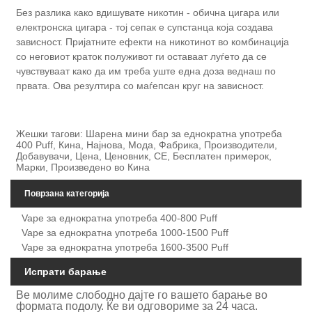
Без разлика како вдишувате никотин - обична цигара или
електронска цигара - тој сепак е супстанца која создава
зависност. Пријатните ефекти на никотинот во комбинација
со неговиот краток полуживот ги оставаат луѓето да се
чувствуваат како да им треба уште една доза веднаш по
првата. Ова резултира со маѓепсан круг на зависност.
Жешки тагови: Шарена мини бар за еднократна употреба
400 Puff, Кина, Најнова, Мода, Фабрика, Производители,
Добавувачи, Цена, Ценовник, CE, Бесплатен примерок,
Марки, Произведено во Кина
Поврзана категорија
Vape за еднократна употреба 400-800 Puff
Vape за еднократна употреба 1000-1500 Puff
Vape за еднократна употреба 1600-3500 Puff
Испрати барање
Ве молиме слободно дајте го вашето барање во
формата подолу. Ќе ви одговориме за 24 часа.