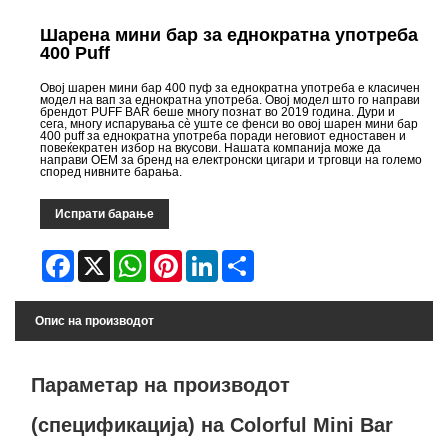
Шарена мини бар за еднократна употреба
400 Puff
Овој шарен мини бар 400 пуф за еднократна употреба е класичен
модел на вап за еднократна употреба. Овој модел што го направи
брендот PUFF BAR беше многу познат во 2019 година. Дури и
сега, многу испарувања сè уште се фенси во овој шарен мини бар
400 puff за еднократна употреба поради неговиот едноставен и
повеќекратен избор на вкусови. Нашата компанија може да
направи OEM за бренд на електронски цигари и трговци на големо
според нивните барања.
Испрати барање
Facebook
X
WhatsApp
Pinterest
LinkedIn
Share
Опис на производот
Параметар на производот
(спецификација) на Colorful Mini Bar