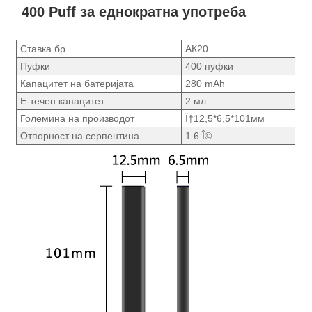
400 Puff за еднократна употреба
Ставка бр.
АК20
Пуфки
400 пуфки
Капацитет на батеријата
280 mAh
Е-течен капацитет
2 мл
Големина на производот
Ï†12,5*6,5*101мм
Отпорност на серпентина
1.6 Î©