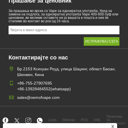
Прашање за ценовник
За прашања во врска со Vape за еднократна употреба, Уред за
замена на подлога, за еднократна употреба Vape 400-600 пуф или
ценовник, ве молиме оставете ни ја вашата е-пошта и ние ќе
стапиме во контакт во рок од 24 часа.
Контактирајте со нас
Бр.2153 Ксихуан Роуд, улица Шаџинг, област Баоан,
Шенжен, Кина
+86-755-27907695
+86-13928484552(whatsapp)
sales@oemofvape.com
Политика
Links
Sitemap
RSS
XML
за
приватност
X