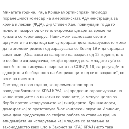
Минатата година, Раџа Кришнаморти
испрати писмо
до
поранешниот комесар на американската Администрација за
храна и лекови (ФДА), д-р Стивен Хан, повикувајќи го да го
исчисти пазарот од сите електронски цигари за време на
кризата со коронавирус. На
писмо
ги засноваше своите
аргументи на податоци кои сугерираат дека испарувањето може
да го зголеми ризикот од заразување со Ковид-19 и да страдаат
симптоми. „Ова важи за ваперите на возраст од 13 години, што
е особено загрижувачко, имајќи предвид дека младите луѓе се
повеќе го поттикнуваат ширењето на СОВИД-19, загрозувајќи го
здравјето и безбедноста на Американците од сите возрасти“, се
вели во писмото.
Претходно оваа година, конгресменот
повторно
воведена
Законот за КРАЈ КРАЈ, кој предложи ограничување на
концентрациите на никотин во вапените, ја менува целта за
борба против испарувањето кај тинејџерите. Кришнаморти,
демократ кој го претставува 8-от конгресен округ на Илиноис,
рече дека продолжува со својата работа за ставање крај на
епидемијата на испарување кај младите со залагање за
законодавство како што е Законот за КРАЈ КРАЈ (исто така