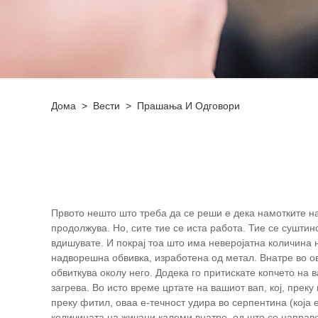
Дома
>
Вести
>
Прашања И Одговори
Првото нешто што треба да се реши е дека намотките на
продолжува. Но, сите тие се иста работа. Тие се суштин
вдишувате. И покрај тоа што има неверојатна количина н
надворешна обвивка, изработена од метал. Внатре во ов
обвиткува околу него. Додека го притискате копчето на 
загрева. Во исто време цртате на вашиот вап, кој, преку
преку фитил, оваа е-течност удира во серпентина (која е
количината на жичани калеми внатре, од што се направе