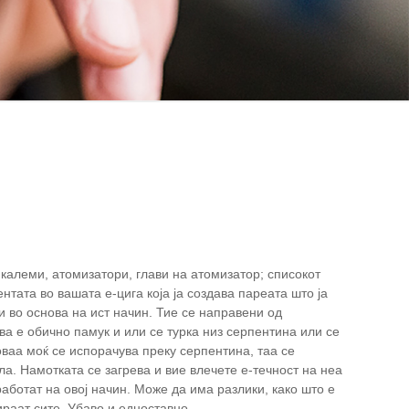
калеми, атомизатори, глави на атомизатор; списокот
нтата во вашата е-цига која ја создава пареата што ја
и во основа на ист начин. Тие се направени од
а е обично памук и или се турка низ серпентина или се
оваа моќ се испорачува преку серпентина, таа се
рла. Намотката се загрева и вие влечете е-течност на неа
работат на овој начин. Може да има разлики, како што е
раат сите. Убаво и едноставно.