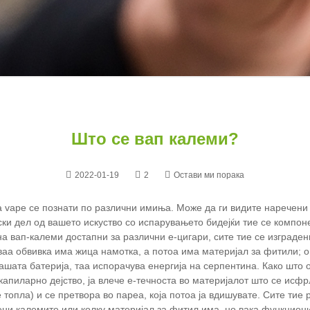
Што се вап калеми?
2022-01-19
2
Остави ми порака
 vape се познати по различни имиња. Може да ги видите наречени 
ски дел од вашето искуство со испарувањето бидејќи тие се компоне
а вап-калеми достапни за различни е-цигари, сите тие се изграден
аа обвивка има жица намотка, а потоа има материјал за фитили; ов
вашата батерија, таа испорачува енергија на серпентина. Како што 
 капиларно дејство, ја влече е-течноста во материјалот што се исф
 топла) и се претвора во пареа, која потоа ја вдишувате. Сите тие 
ни калемите или колку материјал за фитил има, но вака функциони