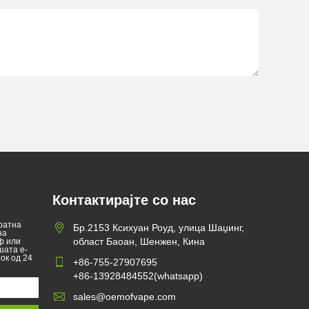
Контактирајте со нас
ратна
Бр.2153 Ксихуан Роуд, улица Шаџинг,
за
област Баоан, Шенжен, Кина
ф или
шата е-
ок од 24
+86-755-27907695
+86-13928484552(whatsapp)
sales@oemofvape.com