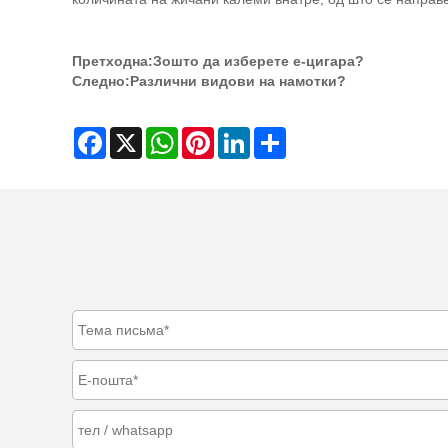
Претходна:
Зошто да изберете е-цигара?
Следно:
Различни видови на намотки?
Facebook
X
WhatsApp
Pinterest
LinkedIn
Share