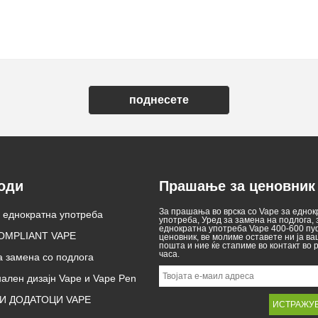
поднесете
оди
Прашање за ценовник
За прашања во врска со Vape за еднок
танува прва земја на
а еднократна употреба
Закони за електронски цигари
употреба, Уред за замена на подлога, 
рана на е-цигари за
во различни земји
еднократна употреба Vape 400-600 пу
11
OMPLIANT VAPE
2025/04/11
ценовник, ве молиме оставете ни ја ва
на употреба
пошта и ние ќе стапиме во контакт во р
на прва земја на ЕУ за
часа.
Електронските цигари станаа
а замена со подлога
 продажба на варо од
популарен производ кој им помага
 употреба во обид да
на потрошувачите да го намалат
ален дизајн Vape и Vape Pen
младите да станат
пушењето или да се откажат од
никотин и да ја
пушењето. Овој напис ги
ивотната средина.
илустрира законите и прописите
И ДОДАТОЦИ VAPE
 на електронски
на електронските цигари според
еднократна употреба е
различни земји. Покрај тоа, има