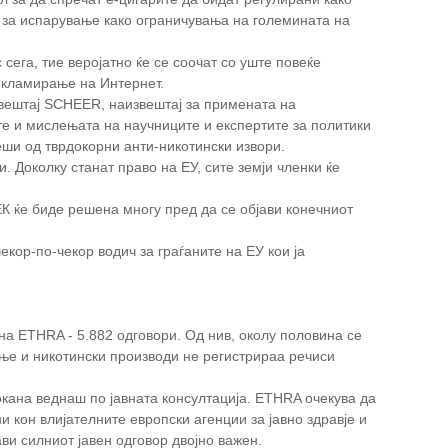
 за испарување како ограничувања на големината на
сега, тие веројатно ќе се соочат со уште повеќе
екламирање на Интернет.
вештај SCHEER
, на
извештај за примената на
е и мислењата на научниците и експертите за политики
еши од тврдокорни анти-никотински извори.
. Доколку станат право на ЕУ, сите земји членки ќе
ЕК ќе биде решена многу пред да се објави конечниот
чекор-по-чекор водич за граѓаните на ЕУ кои ја
на ETHRA - 5.882 одговори. Од нив, околу половина се
ање и никотински производи не регистрираа речиси
покана веднаш по јавната консултација. ETHRA очекува да
и кон влијателните европски агенции за јавно здравје и
ви силниот јавен одговор двојно важен.