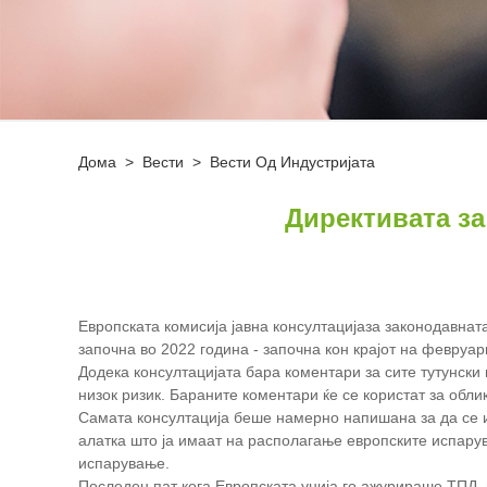
Дома
>
Вести
>
Вести Од Индустријата
Директивата за
Европската комисија
јавна консултација
за законодавната
започна во 2022 година - започна кон крајот на февруар
Додека консултацијата бара коментари за сите тутунски 
низок ризик. Бараните коментари ќе се користат за обл
Самата консултација беше намерно напишана за да се 
алатка што ја имаат на располагање европските испарув
испарување.
Последен пат кога Европската унија го ажурираше ТПД, в