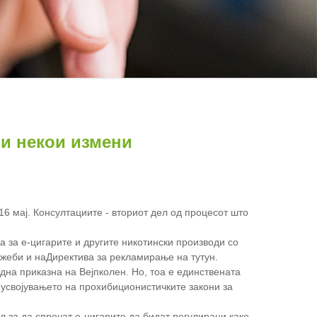
ви некои измени
16 мај. Консултациите - вториот дел од процесот што
а за е-цигарите и другите никотински производи со
жеби и на
Директива за рекламирање на тутун
.
дна приказна на Вејпколен
. Но, тоа е единствената
 усвојувањето на прохибиционистичките закони за
л за да спречат е-цигарите да бидат регулирани како