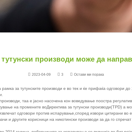
 тутунски производи може да напра
2023-04-09
3
Остави ми порака
 рамка за тутунските производи е во тек и ќе прифаќа одговори до 
и.
производи, таа е јасно насочена кон воведување поостра регулатив
икување на промените во
Директива за тутунски производи
(TPD)
а мо
извлечат одговори против испарување,
според извори цитирани во е
ачи и другите корисници на никотински производи за да го спречат
о 2014 година, поборниците за испарување се вклучија во бит роја