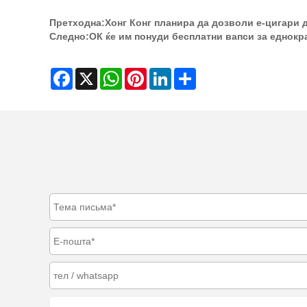
Претходна:
Хонг Конг планира да дозволи е-цигари 
Следно:
ОК ќе им понуди бесплатни вапси за еднокр
Facebook
X
WhatsApp
Pinterest
LinkedIn
Share