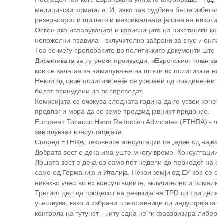
медицински помагала. И, иако таа судбина беше избегн
резервоарот и шишето и максималната јачина на никоти
Освен ако испарувачите и корисниците на никотински кес
непожелни правила - вклучително забрани за вкус и он
Тоа се меѓу препораките во политичките документи што 
Директивата за тутунски производи
, и
Европскиот план за
кои се залагаа за намалување на штети во политиката н
Некои од овие политики веќе се усвоени од поединечни з
бидат принудени да ги спроведат.
Комисијата се очекува следната година да го усвои коне
предлог и мора да се земе предвид јавниот придонес.
European Tobacco Harm Reduction Advocates (ETHRA) - 
завршуваат консултацијата
.
Според ETHRA, тековните консултации се „еден од најва
Добрата вест е дека има уште многу време. Консултациит
Лошата вест е дека со само пет недели до периодот на 
само од Германија и Италија. Некои земји од ЕУ кои се
никакво учество во консултациите, вклучително и помалк
Третиот дел од процесот на ревизија на TPD од три дела
учествува, како и избрани претставници од индустријата
контрола на тутунот - ниту една не ги фаворизира либер