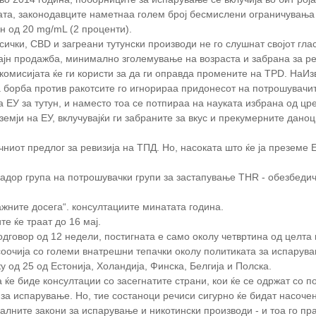
ата, законодавците наметнаа голем број бесмислени ограничувања
н од 20 mg/mL (2 проценти).
ички, CBD и загреани тутунски производи не го слушнат својот глас 
лајн продажба, минимално зголемување на возраста и забрана за р
комисијата ќе ги користи за да ги оправда промените на TPD. На
Из
 борба против ракот
сите го игнорираа придонесот на потрошувачит
а ЕУ за тутун, и наместо тоа се потпираа на науката избрана од цр
емји на ЕУ, вклучувајќи ги забраните за вкус и прекумерните даноци
чниот предлог за ревизија на ТПД. Но, насоката што ќе ја преземе 
чадор група на потрошувачки групи за застапување THR - обезбеди
жните досега“. консултациите минатата година.
е ќе траат до 16 мај.
одговор од 12 недели, постигната е само околу четвртина од целта 
 соочија со големи внатрешни тепачки околу политиката за испарув
у од 25 од Естонија, Холандија, Финска, Белгија и Полска.
 ќе биде консултации со засегнатите страни, кои ќе се одржат со 
 за испарување. Но, тие состаноци речиси сигурно ќе бидат насочен
алните закони за испарување и никотински производи - и тоа го пра