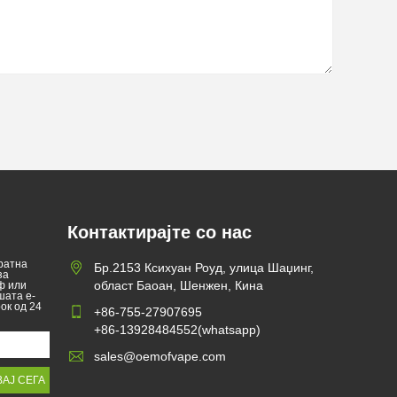
Контактирајте со нас
ратна
Бр.2153 Ксихуан Роуд, улица Шаџинг,
за
област Баоан, Шенжен, Кина
ф или
шата е-
ок од 24
+86-755-27907695
+86-13928484552(whatsapp)
sales@oemofvape.com