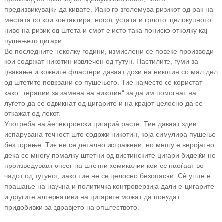
предизвикувајќи да кивате. Иако го зголемува ризикот од рак на
местата со кои контактира, носот, устата и грлото, целокупното
ниво на ризик од штета и смрт е исто така пониско отколку кај
пушењето цигари.
Во последните неколку години, измислени се повеќе производи
кои содржат никотин извлечен од тутун. Пастилите, гуми за
џвакање и кожните фластери даваат дози на никотин со мал дел
од штетите поврзани со пушењето. Тие најчесто се користат
како „терапии за замена на никотин“ за да им помогнат на
луѓето да се одвикнат од цигарите и на крајот целосно да се
откажат од лекот.
Употреба на â
електронски цигари
â расте. Тие даваат здив
испарувана течност што содржи никотин, која симулира пушење
без горење. Тие не се детално истражени, но многу е веројатно
дека се многу помалку штетни од вистинските цигари бидејќи не
произведуваат опсег на штетни хемикалии кои се наоѓаат во
чадот од тутунот, иако тие не се целосно безопасни. Сè уште е
прашање на научна и политичка контроверзија дали е-цигарите
и другите алтернативи на цигарите можат да понудат
придобивки за здравјето на општеството.