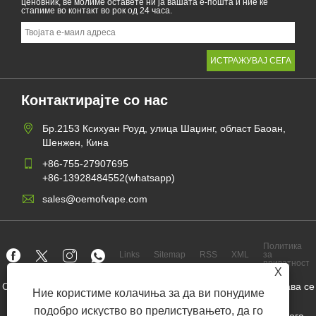
ценовник, ве молиме оставете ни ја вашата е-пошта и ние ќе
стапиме во контакт во рок од 24 часа.
Контактирајте со нас
Бр.2153 Ксихуан Роуд, улица Шаџинг, област Баоан,
Шенжен, Кина
+86-755-27907695
+86-13928484552(whatsapp)
sales@oemofvape.com
Политика
Links
Sitemap
RSS
XML
за
приватност
X
Copyright © 2022 Aplus Precision Technology Co., Ltd. Сите права се
Ние користиме колачиња за да ви понудиме
задржани.
подобро искуство во прелистувањето, да го