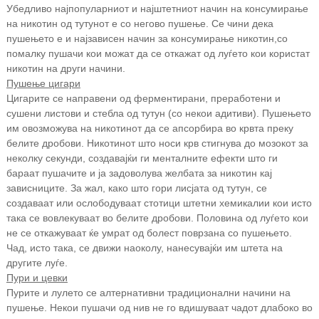
Убедливо најпопуларниот и најштетниот начин на консумирање
на никотин од тутунот е со негово пушење. Се чини дека
пушењето е и најзависен начин за консумирање никотин,
со
помалку пушачи кои можат да се откажат од луѓето кои користат
никотин на други начини.
Пушење цигари
Цигарите се направени од ферментирани, преработени и
сушени листови и стебла од тутун (со некои адитиви). Пушењето
им овозможува на никотинот да се апсорбира во крвта преку
белите дробови. Никотинот што носи крв стигнува до мозокот за
неколку секунди, создавајќи ги менталните ефекти што ги
бараат пушачите и ја задоволува желбата за никотин кај
зависниците. За жал, како што гори лисјата од тутун, се
создаваат или ослободуваат стотици штетни хемикалии кои исто
така се вовлекуваат во белите дробови. Половина од луѓето кои
не се откажуваат ќе умрат од болест поврзана со пушењето.
Чад, исто така, се движи наоколу, нанесувајќи им штета на
другите луѓе.
Пури и цевки
Пурите и лулето се алтернативни традиционални начини на
пушење. Некои пушачи од нив не го вдишуваат чадот длабоко во