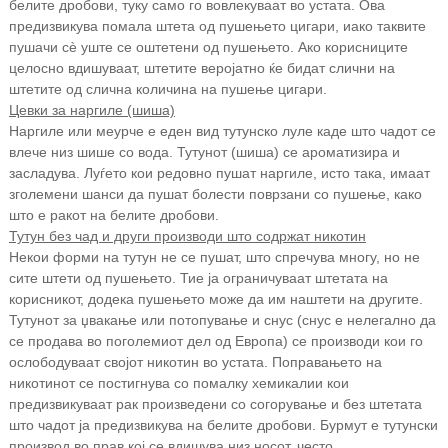
белите дробови, туку само го вовлекуваат во устата. Ова
предизвикува помала штета од пушењето цигари, иако таквите
пушачи сè уште се оштетени од пушењето. Ако корисниците
целосно вдишуваат, штетите веројатно ќе бидат слични на
штетите од слична количина на пушење цигари.
Цевки за наргиле (шиша)
Наргиле или меурче е еден вид тутунско луле каде што чадот се
влече низ шише со вода. Тутунот (шиша) се ароматизира и
засладува. Луѓето кои редовно пушат наргиле, исто така, имаат
зголемени шанси да пушат болести поврзани со пушење, како
што е ракот на белите дробови.
Тутун без чад и други производи што содржат никотин
Некои форми на тутун не се пушат, што спречува многу, но не
сите штети од пушењето. Тие ја ограничуваат штетата на
корисникот, додека пушењето може да им наштети на другите.
Тутунот за џвакање или потопување и снус (снус е нелегално да
се продава во поголемиот дел од Европа) се производи кои го
ослободуваат својот никотин во устата. Поправањето на
никотинот се постигнува со помалку хемикалии кои
предизвикуваат рак произведени со согорување и без штетата
што чадот ја предизвикува на белите дробови. Бурмут е тутунски
производ во прав кој се вдишува низ носот, често