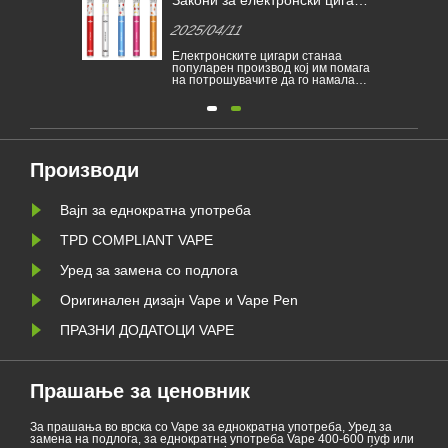
 на
Закони за електронски цигари
Белгија
 за
во различни земји
ЕУ за з
2025/04/11
2025/0
еднокр
 за
Електронските цигари станаа
Белгија 
од
популарен производ кој им помага
забрана
да
на потрошувачите да го намалат
еднокра
пушењето или да се откажат од
ги спреч
пушењето. Овој напис ги
зависни 
илустрира законите и прописите
заштита
на електронските цигари според
Продажб
а е
различни земји. Покрај тоа, има
цигари з
некои земји и области забранија
забранет
и од
производи за испарување.
здравств
Производи
1 јан......
Вајп за еднократна употреба
TPD COMPLIANT VAPE
Уред за замена со подлога
Оригинален дизајн Vape и Vape Pen
ПРАЗНИ ДОДАТОЦИ VAPE
Прашање за ценовник
За прашања во врска со Vape за еднократна употреба, Уред за
замена на подлога, за еднократна употреба Vape 400-600 пуф или