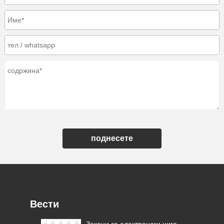
поднесете
Вести