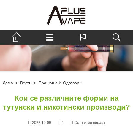
Дома
>
Вести
>
Прашања И Одговори
Кои се различните форми на
тутунски и никотински производи?
2022-10-09
1
Остави ми порака