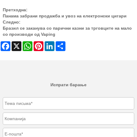
Претходна:
Панама забрани продажба и увоз на електронски цигари
Следно:
Бразил се заканува со парични казни за трговците на мало
со производи од Vaping
Facebook
X
WhatsApp
Pinterest
LinkedIn
Share
Испрати барање